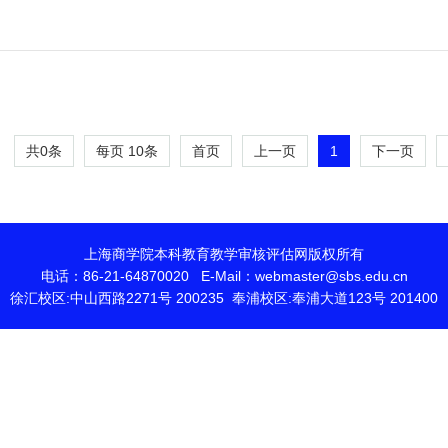
共0条
每页
10
条
1
首页
上一页
下一页
上海商学院本科教育教学审核评估网版权所有
电话：86-21-64870020 E-Mail：webmaster@sbs.edu.cn
徐汇校区:中山西路2271号 200235 奉浦校区:奉浦大道123号 201400